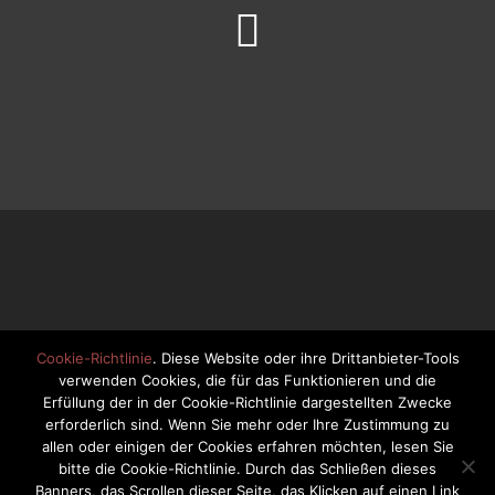
Suche
IMPRESSUM
KONTAKT
SUCHE
Cookie-Richtlinie
. Diese Website oder ihre Drittanbieter-Tools
verwenden Cookies, die für das Funktionieren und die
Erfüllung der in der Cookie-Richtlinie dargestellten Zwecke
SANSOL © 2026 | Alle Rechte vorbehalten.
erforderlich sind. Wenn Sie mehr oder Ihre Zustimmung zu
allen oder einigen der Cookies erfahren möchten, lesen Sie
bitte die Cookie-Richtlinie. Durch das Schließen dieses
PRÄSENTIERT VON
SEPTERA
&
WORDPRESS.
Banners, das Scrollen dieser Seite, das Klicken auf einen Link