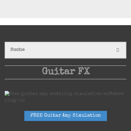
S
SUCHE
n
Guitar FX
FREE Guitar Amp Simulation