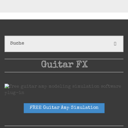
S
SUCHE
n
Guitar FX
FREE Guitar Amp Simulation