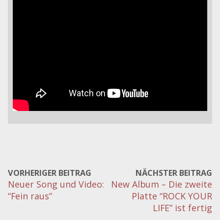
VORHERIGER BEITRAG
NÄCHSTER BEITRAG
Neuer Song und Video:
New Album – Die zweite
“Fein raus”
Platte “ROCK YOUR
LIFE” ist fertig